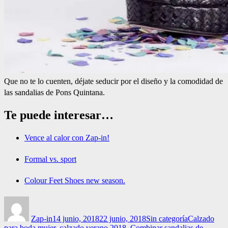
Que no te lo cuenten, déjate seducir por el diseño y la comodidad de
las sandalias de Pons Quintana.
Te puede interesar…
Vence al calor con Zap-in!
Formal vs. sport
Colour Feet Shoes new season.
Autor
Publicado
Categorías
Etiquetas
el
Zap-in
14 junio, 2018
22 junio, 2018
Sin categoría
Calzado
para boda mujer
,
calzado verano 2018
,
Combinar sandalias de