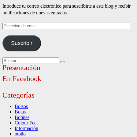
entradas
Introduce tu correo electrónico para suscribirte a este blog y recibir
notificaciones de nuevas entradas.
Dirección
de
email
Suscribir
Buscar
Buscar
por:
Presentación
En Facebook
Categorías
Bolsos
Botas
Botines
Colour Feet
Información
otoño