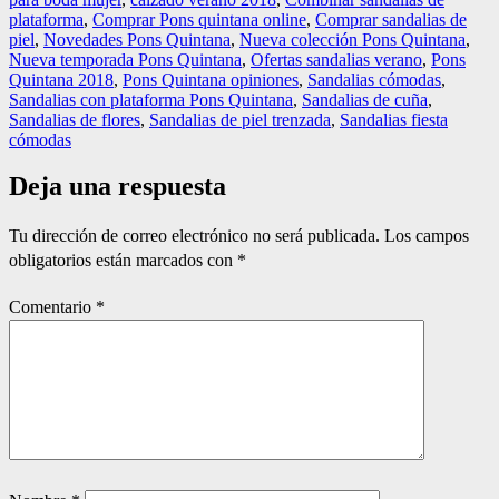
plataforma
,
Comprar Pons quintana online
,
Comprar sandalias de
piel
,
Novedades Pons Quintana
,
Nueva colección Pons Quintana
,
Nueva temporada Pons Quintana
,
Ofertas sandalias verano
,
Pons
Quintana 2018
,
Pons Quintana opiniones
,
Sandalias cómodas
,
Sandalias con plataforma Pons Quintana
,
Sandalias de cuña
,
Sandalias de flores
,
Sandalias de piel trenzada
,
Sandalias fiesta
cómodas
Deja una respuesta
Tu dirección de correo electrónico no será publicada.
Los campos
obligatorios están marcados con
*
Comentario
*