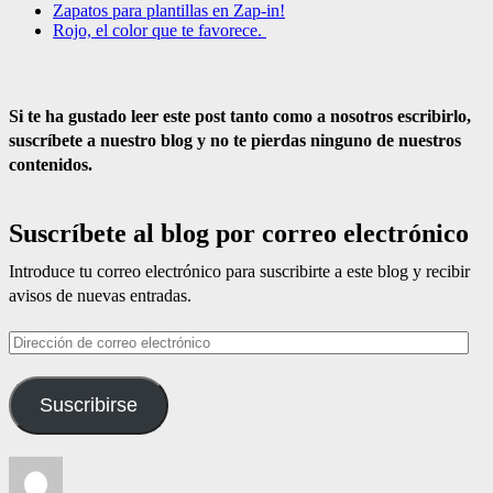
Zapatos para plantillas en Zap-in!
Rojo, el color que te favorece.
Si te ha gustado leer este post tanto como a nosotros escribirlo,
suscríbete a nuestro blog y no te pierdas ninguno de nuestros
contenidos.
Suscríbete al blog por correo electrónico
Introduce tu correo electrónico para suscribirte a este blog y recibir
avisos de nuevas entradas.
Dirección
de
correo
Suscribirse
electrónico
Autor
Publicado
Categorías
Etiquetas
el