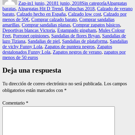
Zap-in
1 junio, 2018
1 junio, 2018
Sin categoría
Alpargatas
baratas
,
Alpargatas Hit D Trend
,
Babuchas 2018
,
Calzado de verano
barato
,
Calzado hecho en España
,
Calzado low cost
,
Calzado por
menos de 50€
,
Comprar calzado barato
,
Comprar sandalias
amarillas
,
Comprar sandalias planas
,
Comprar zapatos básicos
,
Deportivas blancas Victoria
,
Estampado gingham
,
Mules Colour
Feet
,
Porronet opiniones
,
Sandalias de flores Bryan
,
Sandalias de
lazo Tiziana
,
Sandalias de piel
,
Sandalias de plataforma
,
Sandalias
de vichy Funny Lola
,
Zapatos de puntera negros
,
Zapatos
destalonados Funny Lola
,
Zapatos negros de verano
,
zapatos por
menos de 50 euros
Deja una respuesta
Tu dirección de correo electrónico no será publicada.
Los campos
obligatorios están marcados con
*
Comentario
*