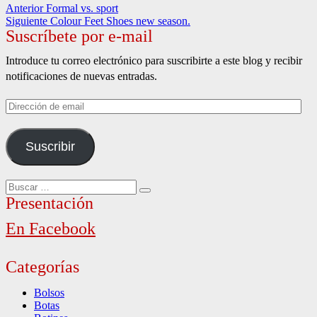
Navegación
Entrada
Anterior
Formal vs. sport
anterior:
Entrada
Siguiente
Colour Feet Shoes new season.
de
Suscríbete por e-mail
siguiente:
entradas
Introduce tu correo electrónico para suscribirte a este blog y recibir
notificaciones de nuevas entradas.
Dirección
de
email
Suscribir
Buscar
Buscar
por:
Presentación
En Facebook
Categorías
Bolsos
Botas