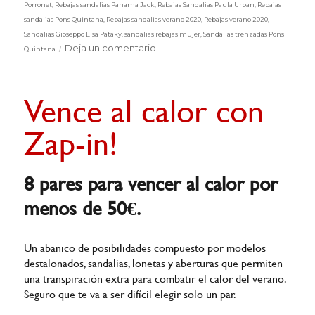
Porronet
,
Rebajas sandalias Panama Jack
,
Rebajas Sandalias Paula Urban
,
Rebajas
sandalias Pons Quintana
,
Rebajas sandalias verano 2020
,
Rebajas verano 2020
,
Sandalias Gioseppo Elsa Pataky
,
sandalias rebajas mujer
,
Sandalias trenzadas Pons
en
Deja un comentario
Quintana
Ganas
de
verano.
Vence al calor con
Zap-in!
8 pares para vencer al calor por
menos de 50€.
Un abanico de posibilidades compuesto por modelos
destalonados, sandalias, lonetas y aberturas que permiten
una transpiración extra para combatir el calor del verano.
Seguro que te va a ser difícil elegir solo un par.