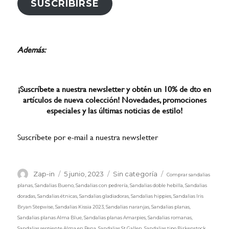
SUSCRIBIRSE
Además:
¡Suscríbete a nuestra newsletter y obtén un 10% de dto en
artículos de nueva colección! Novedades, promociones
especiales y las últimas noticias de estilo!
Suscríbete por e-mail a nuestra newsletter
Etiquetas
Autor
Publicado
Categorías
Zap-in
5 junio, 2023
Sin categoría
Comprar sandalias
el
planas
,
Sandalias Bueno
,
Sandalias con pedrería
,
Sandalias doble hebilla
,
Sandalias
doradas
,
Sandalias étnicas
,
Sandalias gladiadoras
,
Sandalias hippies
,
Sandalias Iris
Bryan Stepwise
,
Sandalias Kissia 2023
,
Sandalias naranjas
,
Sandalias planas
,
Sandalias planas Alma Blue
,
Sandalias planas Amarpies
,
Sandalias romanas
,
Sandalias serpiente Alma en Pena
,
Sandalias St.Gallen
,
Sandalias tipo Birkenstock
,