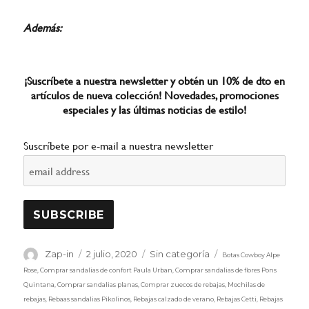
Además:
¡Suscríbete a nuestra newsletter y obtén un 10% de dto en
artículos de nueva colección! Novedades, promociones
especiales y las últimas noticias de estilo!
Suscríbete por e-mail a nuestra newsletter
Etiquetas
Autor
Publicado
Categorías
Zap-in
2 julio, 2020
Sin categoría
Botas Cowboy Alpe
el
Rose
,
Comprar sandalias de confort Paula Urban
,
Comprar sandalias de flores Pons
Quintana
,
Comprar sandalias planas
,
Comprar zuecos de rebajas
,
Mochilas de
rebajas
,
Rebaas sandalias Pikolinos
,
Rebajas calzado de verano
,
Rebajas Cetti
,
Rebajas