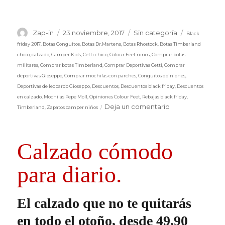
Etiquetas
Autor
Publicado
Categorías
Zap-in
23 noviembre, 2017
Sin categoría
Black
el
friday 2017
,
Botas Conguitos
,
Botas Dr.Martens
,
Botas Rhostock
,
Botas Timberland
chico
,
calzado
,
Camper Kids
,
Cetti chico
,
Colour Feet niños
,
Comprar botas
militares
,
Comprar botas Timberland
,
Comprar Deportivas Cetti
,
Comprar
deportivas Gioseppo
,
Comprar mochilas con parches
,
Conguitos opiniones
,
Deportivas de leopardo Gioseppo
,
Descuentos
,
Descuentos black friday
,
Descuentos
en calzado
,
Mochilas Pepe Moll
,
Opiniones Colour Feet
,
Rebajas black friday
,
en
Deja un comentario
Timberland
,
Zapatos camper niños
Llega
el
Black
Calzado cómodo
Friday
2017
para diario.
El calzado que no te quitarás
en todo el otoño, desde 49,90