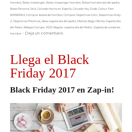
el
hombre
,
Bolso messenger
,
Bolso messenger hombre
,
Bolsos hombre día del padre
,
Botas Panama Jack
,
Calzado hecho en España
,
Calzado Hey Dude
,
Colour Feet
NEBRASKA
,
Comprar bolsos de hombre
,
Comprar Deportivas Cetti
,
Deportivas Andy-
Z
,
Deportivos Pikolinos
,
Ideas regalos día del padre
,
Matties Bags
,
Ofertas Zapatos día
del Padre
,
Rebajas Camper 2020
,
Regalar zapatos día del Padre
,
Zapatos de cordones
en
Deja un comentario
hombre
Día
del
padre
Llega el Black
2020
Friday 2017
Black Friday 2017 en Zap-in!