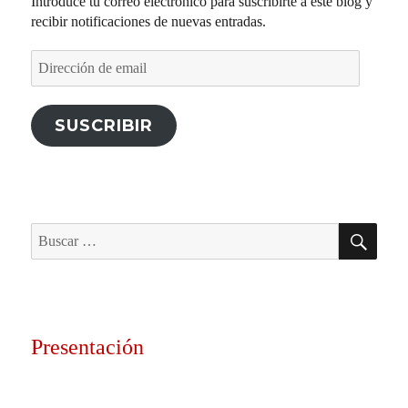
Introduce tu correo electrónico para suscribirte a este blog y
recibir notificaciones de nuevas entradas.
Dirección
de
email
SUSCRIBIR
BU
Buscar
por:
Presentación