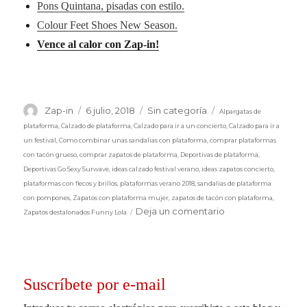
Pons Quintana, pisadas con estilo.
Colour Feet Shoes New Season.
Vence al calor con Zap-in!
Etiquetas
Autor
Publicado
Categorías
Zap-in
6 julio, 2018
Sin categoría
Alpargatas de
el
plataforma
,
Calzado de plataforma
,
Calzado para ir a un concierto
,
Calzado para ir a
un festival
,
Como combinar unas sandalias con plataforma
,
comprar plataformas
con tacón grueso
,
comprar zapatos de plataforma
,
Deportivas de plataforma
,
Deportivas Go Sexy Surwave
,
ideas calzado festival verano
,
ideas zapatos concierto
,
plataformas con flecos y brillos
,
plataformas verano 2018
,
sandalias de plataforma
con pompones
,
Zapatos con plataforma mujer
,
zapatos de tacón con plataforma
,
en
Deja un comentario
Zapatos destalonados Funny Lola
Calzado
de
plataforma.
Suscríbete por e-mail