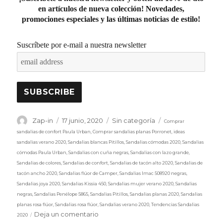
en artículos de nueva colección! Novedades,
promociones especiales y las últimas noticias de estilo!
Suscríbete por e-mail a nuestra newsletter
Etiquetas
Autor
Publicado
Categorías
Zap-in
17 junio, 2020
Sin categoría
Comprar
el
sandalias de confort Paula Urban
,
Comprar sandalias planas Porronet
,
ideas
sandalias verano 2020
,
Sandalias blancas Pitillos
,
Sandalias cómodas 2020
,
Sandalias
cómodas Paula Urban
,
Sandalias con cuña negras
,
Sandalias con lazo grande
,
Sandalias de colores
,
Sandalias de confort
,
Sandalias de tacón alto 2020
,
Sandalias de
tacón ancho 2020
,
Sandalias flúor de Camper
,
Sandalias Imac 508920 negras
,
Sandalias joya 2020
,
Sandalias Kissia 450
,
Sandalias mujer verano 2020
,
Sandalias
negras
,
Sandalias Penélope 5865
,
Sandalias Pitillos
,
Sandalias planas 2020
,
Sandalias
planas rosa flúor
,
Sandalias rosa flúor
,
Sandalias verano 2020
,
Tendencias Sandalias
en
Deja un comentario
2020