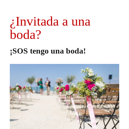
Sandalias
de
mujer
¿Invitada a una
P/V
2020
boda?
¡SOS tengo una boda!