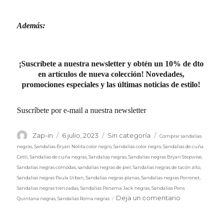
Además:
¡Suscríbete a nuestra newsletter y obtén un 10% de dto
en artículos de nueva colección! Novedades,
promociones especiales y las últimas noticias de estilo!
Suscríbete por e-mail a nuestra newsletter
Etiquetas
Autor
Publicado
Categorías
Zap-in
6 julio, 2023
Sin categoría
Comprar sandalias
el
negras
,
Sandalias Bryan Nolita color negro
,
Sandalias color negro
,
Sandalias de cuña
Cetti
,
Sandalias de cuña negras
,
Sandalias negras
,
Sandalias negras Bryan Stepwise
,
Sandalias negras cómodas
,
sandalias negras de piel
,
Sandalias negras de tacón alto
,
Sandalias negras Paula Urban
,
Sandalias negras planas
,
Sandalias negras Porronet
,
Sandalias negras trenzadas
,
Sandalias Panama Jack negras
,
Sandalias Pons
en
Deja un comentario
Quintana negras
,
Sandalias Roma negras
Sandalias
negras.