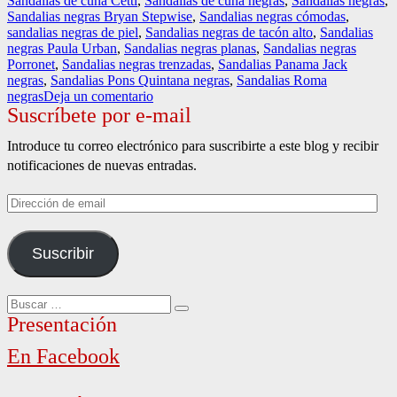
Sandalias de cuña Cetti
,
Sandalias de cuña negras
,
Sandalias negras
,
Sandalias negras Bryan Stepwise
,
Sandalias negras cómodas
,
sandalias negras de piel
,
Sandalias negras de tacón alto
,
Sandalias
negras Paula Urban
,
Sandalias negras planas
,
Sandalias negras
Porronet
,
Sandalias negras trenzadas
,
Sandalias Panama Jack
negras
,
Sandalias Pons Quintana negras
,
Sandalias Roma
en
negras
Deja un comentario
Suscríbete por e-mail
Sandalias
negras.
Introduce tu correo electrónico para suscribirte a este blog y recibir
notificaciones de nuevas entradas.
Dirección
de
email
Suscribir
Buscar
Buscar
por:
Presentación
En Facebook