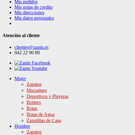
Mis pedidos
Mis notas de credito
Mis direcciones
Mis datos personales
Atención al cliente
clientes@zapin.es
942 22 90 89
Mujer
Zapatos
Mocasines
Deportivos y Playeras
Botines
Botas
Botas de Agua
Zapatillas de Casa
Hombre
Zapatos