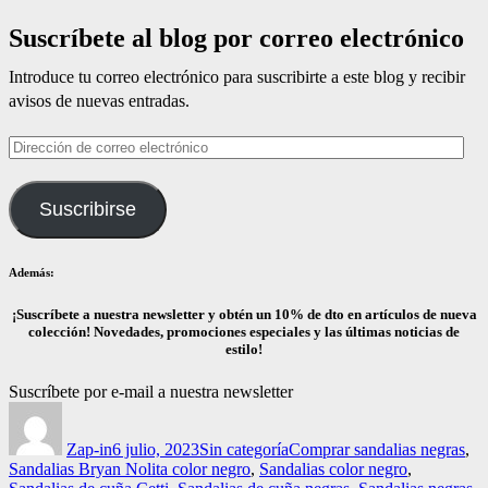
Suscríbete al blog por correo electrónico
Introduce tu correo electrónico para suscribirte a este blog y recibir
avisos de nuevas entradas.
Dirección
de
correo
Suscribirse
electrónico
Además:
¡Suscríbete a nuestra newsletter y obtén un 10% de dto en artículos de nueva
colección! Novedades, promociones especiales y las últimas noticias de
estilo!
Suscríbete por e-mail a nuestra newsletter
Autor
Publicado
Categorías
Etiquetas
el
Zap-in
6 julio, 2023
Sin categoría
Comprar sandalias negras
,
Sandalias Bryan Nolita color negro
,
Sandalias color negro
,