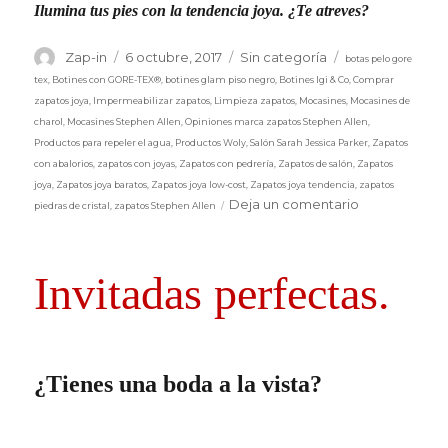
Ilumina tus pies con la tendencia joya. ¿Te atreves?
Etiquetas
Autor
Publicado
Categorías
Zap-in
6 octubre, 2017
Sin categoría
botas pelo gore
el
tex
,
Botines con GORE-TEX®
,
botines glam piso negro
,
Botines Igi & Co
,
Comprar
zapatos joya
,
Impermeabilizar zapatos
,
Limpieza zapatos
,
Mocasines
,
Mocasines de
charol
,
Mocasines Stephen Allen
,
Opiniones marca zapatos Stephen Allen
,
Productos para repeler el agua
,
Productos Woly
,
Salón Sarah Jessica Parker
,
Zapatos
con abalorios
,
zapatos con joyas
,
Zapatos con pedrería
,
Zapatos de salón
,
Zapatos
joya
,
Zapatos joya baratos
,
Zapatos joya low-cost
,
Zapatos joya tendencia
,
zapatos
en
Deja un comentario
piedras de cristal
,
zapatos Stephen Allen
Zapatos
joya
en
Invitadas perfectas.
Zap-
in!
¿Tienes una boda a la vista?