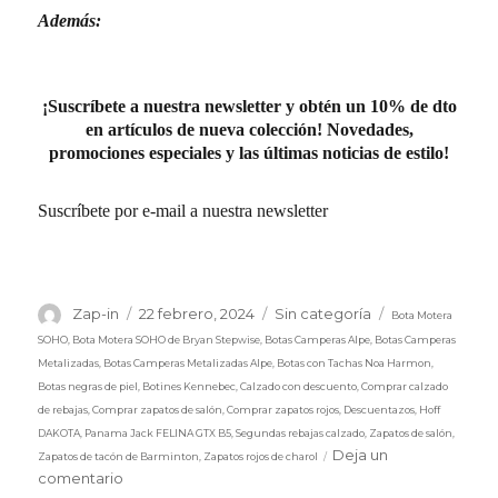
Además:
¡Suscríbete a nuestra newsletter y obtén un 10% de dto
en artículos de nueva colección! Novedades,
promociones especiales y las últimas noticias de estilo!
Suscríbete por e-mail a nuestra newsletter
Etiquetas
Autor
Publicado
Categorías
Zap-in
22 febrero, 2024
Sin categoría
Bota Motera
el
SOHO
,
Bota Motera SOHO de Bryan Stepwise
,
Botas Camperas Alpe
,
Botas Camperas
Metalizadas
,
Botas Camperas Metalizadas Alpe
,
Botas con Tachas Noa Harmon
,
Botas negras de piel
,
Botines Kennebec
,
Calzado con descuento
,
Comprar calzado
de rebajas
,
Comprar zapatos de salón
,
Comprar zapatos rojos
,
Descuentazos
,
Hoff
DAKOTA
,
Panama Jack FELINA GTX B5
,
Segundas rebajas calzado
,
Zapatos de salón
,
Deja un
Zapatos de tacón de Barminton
,
Zapatos rojos de charol
en
comentario