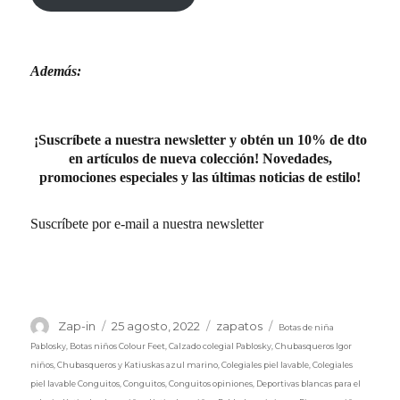
Además:
¡Suscríbete a nuestra newsletter y obtén un 10% de dto
en artículos de nueva colección! Novedades,
promociones especiales y las últimas noticias de estilo!
Suscríbete por e-mail a nuestra newsletter
Etiquetas
Autor
Publicado
Categorías
Zap-in
25 agosto, 2022
zapatos
Botas de niña
el
Pablosky
,
Botas niños Colour Feet
,
Calzado colegial Pablosky
,
Chubasqueros Igor
niños
,
Chubasqueros y Katiuskas azul marino
,
Colegiales piel lavable
,
Colegiales
piel lavable Conguitos
,
Conguitos
,
Conguitos opiniones
,
Deportivas blancas para el