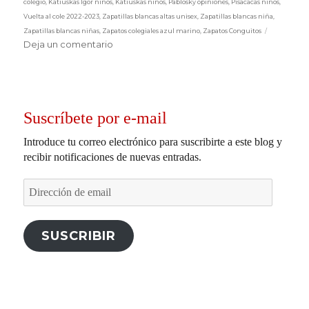
colegio
,
Katiuskas Igor niños
,
Katiuskas niños
,
Pablosky opiniones
,
Pisacacas niños
,
Vuelta al cole 2022-2023
,
Zapatillas blancas altas unisex
,
Zapatillas blancas niña
,
Zapatillas blancas niñas
,
Zapatos colegiales azul marino
,
Zapatos Conguitos
en
Deja un comentario
Vuelta
al
colegio.
Suscríbete por e-mail
Introduce tu correo electrónico para suscribirte a este blog y
recibir notificaciones de nuevas entradas.
Dirección
de
email
SUSCRIBIR