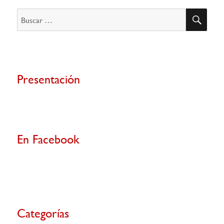
BU
Buscar
por:
Presentación
En Facebook
Categorías