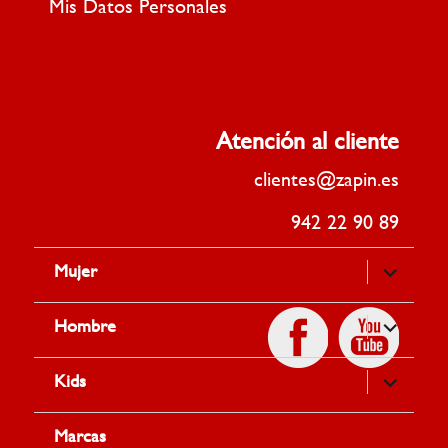
Mis Datos Personales
Atención al cliente
clientes@zapin.es
942 22 90 89
Mujer
expande
el
menú
inferior
Hombre
expande
el
menú
inferior
Kids
expande
el
menú
inferior
Marcas