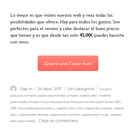
Lo mejor es que visites nuestra web y veas todas las
posibilidades que ofrece. Hay para todos los gustos. Son
perfectos para el verano y cabe destacar el buen precio
que tienen y es que desde tan solo
45,00€
puedes hacerte
con unos.
¡Quiero unos Colour Feet!
Etiquetas
Autor
Publicado
Categorías
Zap-in
24 abril, 2017
Sin categoría
Comprar
el
pisacacas
,
comprar zapatos pisamierdas
,
comprar zapatos safari
,
modelos
pisamierdas
,
Picados mil puntos
,
pisacacas
,
Pisacacas hombre
,
pisamierdas 2017 /
2018
,
Pisamierdas baratos
,
Safaris
,
zapatos Colour Feet
,
zapatos de cordones
,
zapatos
safari
,
zapatos safari baratos
,
zapatos safari hombre
,
zapatos safari mujer
,
zapatos
en
Deja un comentario
safari pisamierdas
Nuevos
safaris