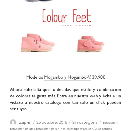
Modelos
Mogambo y Mogambo-V
, 39,90€
Ahora solo falta que tú decidas qué estilo y combinación
de colores te gusta más. Entra en nuestra
web
y échale un
vistazo a nuestro catálogo con tan sólo un click pueden
ser tuyas.
Etiquetas
Autor
Publicado
Categorías
Zap-in
25 octubre, 2016
Sin categoría
botas safari
,
el
botas safari baratas
,
botas safari para niños
,
botas tipo safari 2017 / 2018
,
botines
,