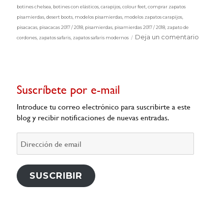
botines chelsea
,
botines con elásticos
,
carapijos
,
colour feet
,
comprar zapatos
pisamierdas
,
desert boots
,
modelos pisamierdas
,
modelos zapatos carapijos
,
pisacacas
,
pisacacas 2017 / 2018
,
pisamierdas
,
pisamierdas 2017 / 2018
,
zapato de
en
Deja un comentario
cordones
,
zapatos safaris
,
zapatos safaris modernos
De
la
cabez
a
Suscríbete por e-mail
los
pies
Introduce tu correo electrónico para suscribirte a este
con
blog y recibir notificaciones de nuevas entradas.
Colou
Feet
Dirección
y
de
Vito
email
&
Willy
SUSCRIBIR