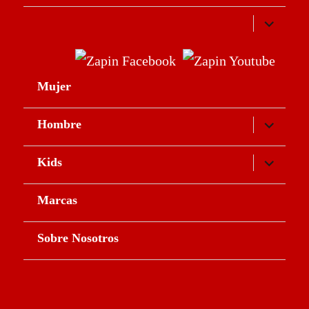
expande
el
menú
inferior
Mujer
expande
Hombre
el
menú
inferior
expande
Kids
el
menú
inferior
Marcas
Sobre Nosotros