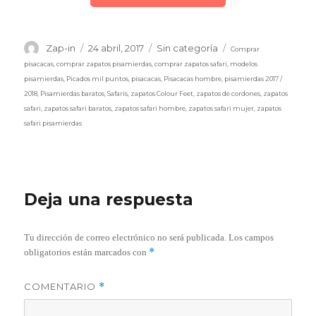
Etiquetas
Autor
Publicado
Categorías
Zap-in
24 abril, 2017
Sin categoría
Comprar
el
pisacacas
,
comprar zapatos pisamierdas
,
comprar zapatos safari
,
modelos
pisamierdas
,
Picados mil puntos
,
pisacacas
,
Pisacacas hombre
,
pisamierdas 2017 /
2018
,
Pisamierdas baratos
,
Safaris
,
zapatos Colour Feet
,
zapatos de cordones
,
zapatos
safari
,
zapatos safari baratos
,
zapatos safari hombre
,
zapatos safari mujer
,
zapatos
safari pisamierdas
Deja una respuesta
Tu dirección de correo electrónico no será publicada.
Los campos
*
obligatorios están marcados con
COMENTARIO
*