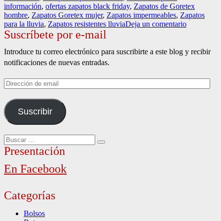
información
,
ofertas zapatos black friday
,
Zapatos de Goretex
hombre
,
Zapatos Goretex mujer
,
Zapatos impermeables
,
Zapatos
en
para la lluvia
,
Zapatos resistentes lluvia
Deja un comentario
Suscríbete por e-mail
Gore-
Tex,
garantía
Introduce tu correo electrónico para suscribirte a este blog y recibir
de
notificaciones de nuevas entradas.
impermeabi
Dirección
de
email
Suscribir
Buscar
Buscar
por:
Presentación
En Facebook
Categorías
Bolsos