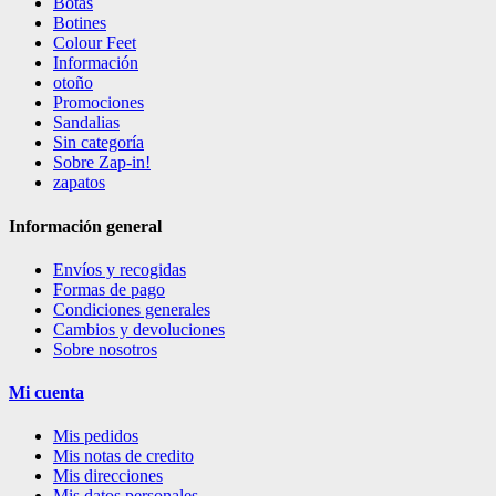
Botas
Botines
Colour Feet
Información
otoño
Promociones
Sandalias
Sin categoría
Sobre Zap-in!
zapatos
Información general
Envíos y recogidas
Formas de pago
Condiciones generales
Cambios y devoluciones
Sobre nosotros
Mi cuenta
Mis pedidos
Mis notas de credito
Mis direcciones
Mis datos personales