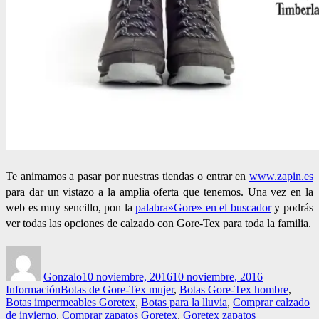
Te animamos a pasar por nuestras tiendas o entrar en
www.zapin.es
para dar un vistazo a la amplia oferta que tenemos. Una vez en la
web es muy sencillo, pon la
palabra»Gore» en el buscador
y podrás
ver todas las opciones de calzado con Gore-Tex para toda la familia.
Autor
Publicado
Categorías
el
Gonzalo
10 noviembre, 2016
10 noviembre, 2016
Etiquetas
Información
Botas de Gore-Tex mujer
,
Botas Gore-Tex hombre
,
Botas impermeables Goretex
,
Botas para la lluvia
,
Comprar calzado
de invierno
,
Comprar zapatos Goretex
,
Goretex zapatos