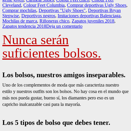
Cleveland
,
Colour Feet Columbia
,
Comprar deportivas Ugly Shoes
,
Comprar mochilas
,
Deportivas "Ugly Shoes"
,
Deportivas Bryan
Stepwise
,
Deportivos negros
,
Imitaciones deportivas Balenciaga
,
Mochilas de marca
,
Riñoneras chico
,
Zapatos juveniles 2018
,
en
Zapatos tendencia 2018
Deja un comentario
Moda
Nunca serán
joven
en
Zap-
suficientes bolsos.
in!
Los bolsos, nuestros amigos inseparables.
Uno de los complementos de moda que más caracteriza nuestro
estilo y nuestros outfits son los bolsos. No hay cosa en el mundo que
más nos pueda gustar, bueno sí, los diamantes pero eso es un
capricho inalcanzable casi para la mayoría.
Los 5 tipos de bolso que debes tener.