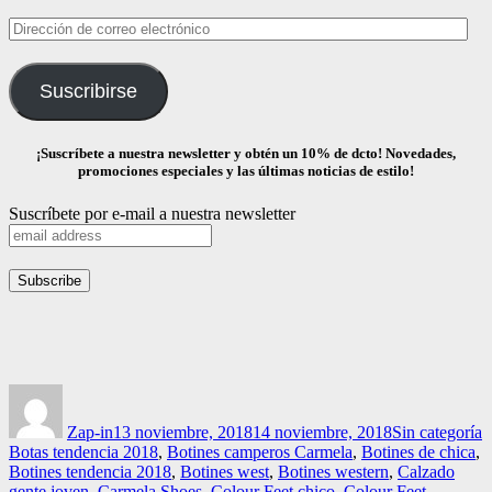
Dirección
de
correo
Suscribirse
electrónico
¡Suscríbete a nuestra newsletter y obtén un 10% de dcto! Novedades,
promociones especiales y las últimas noticias de estilo!
Suscríbete por e-mail a nuestra newsletter
Autor
Publicado
Categorías
E
el
Zap-in
13 noviembre, 2018
14 noviembre, 2018
Sin categoría
Botas tendencia 2018
,
Botines camperos Carmela
,
Botines de chica
,
Botines tendencia 2018
,
Botines west
,
Botines western
,
Calzado
gente joven
,
Carmela Shoes
,
Colour Feet chico
,
Colour Feet