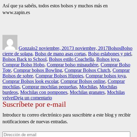
Así que ya sabéis, todos estos bolsos y muchos más en
www.zapin.es
Autor
Publicado
Categorías
Etiqueta
el
Gonzalo
2 noviembre, 2017
3 noviembre, 2017
Bolsos
Bolso
cierre de solapa
,
Bolso de mano asas cortas
,
Bolso eslabones y piel
,
Bolsos Back to School
,
Bolsos estilo Coachella
,
Bolsos joya
,
Comprar Bolso Hobo
,
Comprar bolso minaudière
,
Comprar Bolso
Tote
,
Comprar bolsos Bowling
,
Comprar Bolsos Clutch
,
Comprar
Bolsos de sobre
,
Comprar Bolsos Hippies
,
Comprar bolsos joya
,
Comprar Bolsos look escolar
,
Comprar Bolsos online
,
Comprar
mochilas
,
Comprar mochilas pequeñas
,
Mochilas
,
Mochilas
burdeos
,
Mochilas con pompones
,
Mochilas granates
,
Mochilas
en
velvet
Deja un comentario
Suscríbete por e-mail
Nunca
serán
suficientes
Introduce tu correo electrónico para suscribirte a este blog y recibir
bolsos.
notificaciones de nuevas entradas.
Dirección