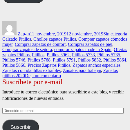
Autor
Publicado
Categorías
E
el
Zap-in
11 noviembre, 2019
12 noviembre, 2019
Sin categoría
Calzado Pitillos
,
Chollos zapatos Pitillos
,
Comprar zapatos cómodos
mujer
,
Comprar zapatos de confort
,
Comprar zapatos de piel
,
Comprar zapatos de señora
,
comprar zapatos made in Spain
,
Ofertas
zapatos Pitillos
,
Pitillos
,
Pitillos 3962
,
Pitillos 5733
,
Pitillos 5735
,
Pitillos 5746
,
Pitillos 5768
,
Pitillos 5791
,
Pitillos 5832
,
Pitillos 5864
,
Pitillos 5866
,
Precios Zapatos Pitillos
,
Zapatos anchos especiales
,
Zapatos con plantillas extraíbles
,
Zapatos para trabajar
,
Zapatos
en
pitillos 2020
Deja un comentario
Suscríbete por e-mail
Pitillos
sinónimo
de
Introduce tu correo electrónico para suscribirte a este blog y recibir
comodidad.
notificaciones de nuevas entradas.
Dirección
de
email
Suscribir