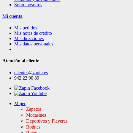
Sobre nosotros
Mi cuenta
Mis pedidos
Mis notas de credito
Mis direcciones
Mis datos personales
Atención al cliente
clientes@zapin.es
942 22 90 89
Mujer
Zapatos
Mocasines
Deportivos y Playeras
Botines
Botas