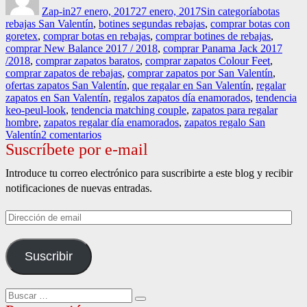
Zap-in
27 enero, 2017
27 enero, 2017
Sin categoría
botas
rebajas San Valentín
,
botines segundas rebajas
,
comprar botas con
goretex
,
comprar botas en rebajas
,
comprar botines de rebajas
,
comprar New Balance 2017 / 2018
,
comprar Panama Jack 2017
/2018
,
comprar zapatos baratos
,
comprar zapatos Colour Feet
,
comprar zapatos de rebajas
,
comprar zapatos por San Valentín
,
ofertas zapatos San Valentín
,
que regalar en San Valentín
,
regalar
zapatos en San Valentín
,
regalos zapatos día enamorados
,
tendencia
keo-peul-look
,
tendencia matching couple
,
zapatos para regalar
hombre
,
zapatos regalar día enamorados
,
zapatos regalo San
en
Valentín
2 comentarios
Suscríbete por e-mail
San
Valentín
en
Introduce tu correo electrónico para suscribirte a este blog y recibir
Zap-
notificaciones de nuevas entradas.
in!
Dirección
de
email
Suscribir
Buscar
Buscar
por: