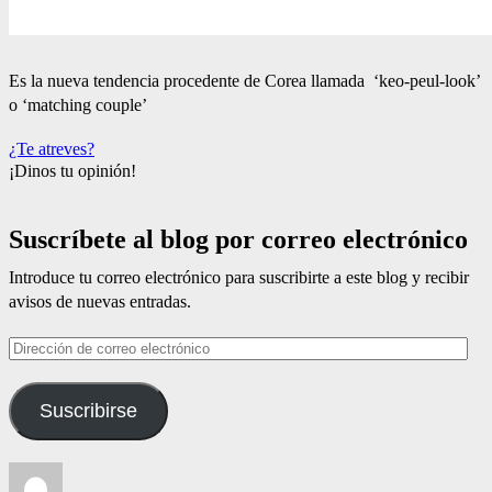
Es la nueva tendencia procedente de Corea llamada ‘keo-peul-look’
o ‘matching couple’
¿Te atreves?
¡Dinos tu opinión!
Suscríbete al blog por correo electrónico
Introduce tu correo electrónico para suscribirte a este blog y recibir
avisos de nuevas entradas.
Dirección
de
correo
Suscribirse
electrónico
Autor
Publicado
Categorías
Etiquetas
el