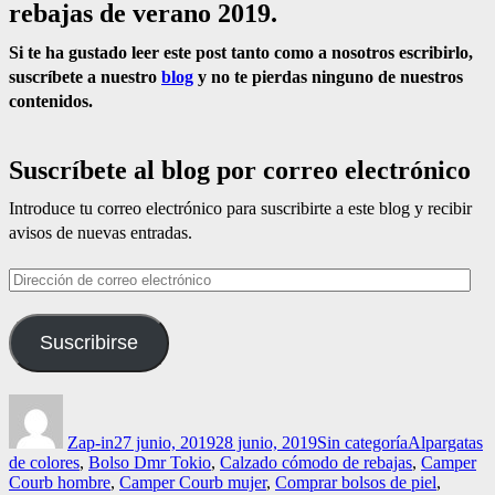
rebajas de verano 2019.
Si te ha gustado leer este post tanto como a nosotros escribirlo,
suscríbete a nuestro
blog
y no te pierdas ninguno de nuestros
contenidos.
Suscríbete al blog por correo electrónico
Introduce tu correo electrónico para suscribirte a este blog y recibir
avisos de nuevas entradas.
Dirección
de
correo
Suscribirse
electrónico
Autor
Publicado
Categorías
Etiquetas
el
Zap-in
27 junio, 2019
28 junio, 2019
Sin categoría
Alpargatas
de colores
,
Bolso Dmr Tokio
,
Calzado cómodo de rebajas
,
Camper
Courb hombre
,
Camper Courb mujer
,
Comprar bolsos de piel
,