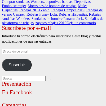
Comprar sandalias Wonders
,
deportivas baratas
,
Deportivas
Funhouse mujer
,
Mocasines de hombre de rebajas
,
Mules
Hispanitas
,
Rebajas 2019 Zapin
,
Rebajas Camper 2019
,
Rebajas de
verano Camper
,
Rebajas Funny Lola
,
Rebajas Hispanitas
,
Rebajas
sandalias Wonders
,
Sandalias de hombre Panama Jack
,
Sandalias de
en
plataforma de rebajas
,
zapatos rebajas 2019
Deja un comentario
Suscríbete por e-mail
Rebaja
de
verano
Introduce tu correo electrónico para suscribirte a este blog y recibir
2019
notificaciones de nuevas entradas.
Dirección
de
email
Suscribir
Buscar
Buscar
por:
Presentación
En Facebook
Categorías