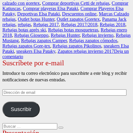
calzado con goretex
,
Comprar deportivas Cetti de rebajas
,
Comprar
Katiuscas
,
Comprar playeras Elsa Pataki
,
Comprar Playeros Elsa
Pataky
,
Deportivas Elsa Pataki
,
Descuentos online
,
Marcas Calzado
rebajas
,
Outlet botas Hunter
,
Outlet zapatos Goretex
,
Panama Jack
rebajas
,
rebajas
,
Rebajas 2017
,
Rebajas 2017/2018
,
Rebajas 2018
,
Rebajas botas après ski
,
Rebajas botas mosqueteras
,
Rebajas enero
2018
,
Rebajas Gioseppo
,
Rebajas Hunter
,
Rebajas invierno
,
Rebajas
Mustang
,
Rebajas zapatos Camper
,
Rebajas zapatos cómodos
,
Rebajas zapatos Gore-tex
,
Rebajas zapatos Pikolinos
,
sneakers Elsa
Pataki
,
sneakers Elsa Pataky
,
Zapatos rebajas invierno 2017
Deja un
en
comentario
Suscríbete por e-mail
Top
10
para
Introduce tu correo electrónico para suscribirte a este blog y recibir
comprar
notificaciones de nuevas entradas.
en
rebajas.
Dirección
de
email
Suscribir
Buscar
Buscar
por:
Presentación