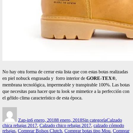
No hay otra forma de cerrar esta lista que con estas botas realizadas
en piel nobuck engrasada y forro interior de
GORE-TEX®
,
membrana tecnológica, impermeable y transpirable 100%. Las botas
que necesitas para hacer que tu look se mimetice a la perfección con
el gélido clima característico de esta época.
Autor
Publicado
Categorías
Etiquetas
el
Zap-in
6 enero, 2018
8 enero, 2018
Sin categoría
Calzado
chica rebajas 2017
,
Calzado chico rebajas 2017
,
calzado cómodo
rebajas
,
Comprar Bolsos Clutch
,
Comprar botas tipo Mou
,
Comprar