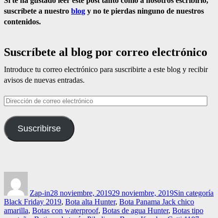
Si te ha gustado leer este post tanto como a nosotros escribirlo,
suscríbete a nuestro
blog
y no te pierdas ninguno de nuestros
contenidos.
Suscríbete al blog por correo electrónico
Introduce tu correo electrónico para suscribirte a este blog y recibir
avisos de nuevas entradas.
Dirección
de
correo
Suscribirse
electrónico
Autor
Publicado
Categorías
E
el
Zap-in
28 noviembre, 2019
29 noviembre, 2019
Sin categoría
Black Friday 2019
,
Bota alta Hunter
,
Bota Panama Jack chico
amarilla
,
Botas con waterproof
,
Botas de agua Hunter
,
Botas tipo