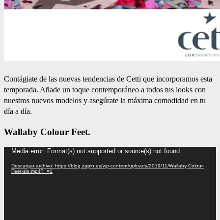
Contágiate de las nuevas tendencias de Cetti que incorporamos esta
temporada. Añade un toque contemporáneo a todos tus looks con
nuestros nuevos modelos y asegúrate la máxima comodidad en tu
día a día.
Wallaby Colour Feet.
Reproductor
Media error: Format(s) not supported or source(s) not found
de
Descargar archivo: https://blog.zapin.es/wp-content/uploads/2019/11/Wallaby-Colour-
vídeo
Feet-sin.mp4?_=1