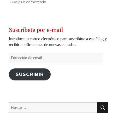
en
Deja un comentario
Deportivas
que
no
te
Suscríbete por e-mail
pueden
faltar.
Introduce tu correo electrónico para suscribirte a este blog y
recibir notificaciones de nuevas entradas.
Dirección
de
email
SUSCRIBIR
BU
Buscar
por: