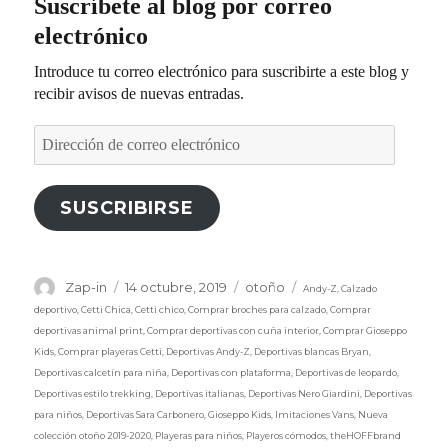
Suscríbete al blog por correo
electrónico
Introduce tu correo electrónico para suscribirte a este blog y
recibir avisos de nuevas entradas.
Dirección
de
correo
electrónico
SUSCRIBIRSE
Etiquetas
Autor
Publicado
Categorías
Zap-in
14 octubre, 2019
otoño
Andy-Z
,
Calzado
el
deportivo
,
Cetti Chica
,
Cetti chico
,
Comprar broches para calzado
,
Comprar
deportivas animal print
,
Comprar deportivas con cuña interior
,
Comprar Gioseppo
Kids
,
Comprar playeras Cetti
,
Deportivas Andy-Z
,
Deportivas blancas Bryan
,
Deportivas calcetín para niña
,
Deportivas con plataforma
,
Deportivas de leopardo
,
Deportivas estilo trekking
,
Deportivas italianas
,
Deportivas Nero Giardini
,
Deportivas
para niños
,
Deportivas Sara Carbonero
,
Gioseppo Kids
,
Imitaciones Vans
,
Nueva
colección otoño 2019-2020
,
Playeras para niños
,
Playeros cómodos
,
theHOFFbrand