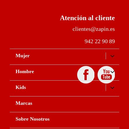
Atención al cliente
clientes@zapin.es
942 22 90 89
expande
Mujer
el
menú
inferior
expande
Hombre
el
menú
inferior
expande
Kids
el
menú
inferior
Marcas
Sobre Nosotros