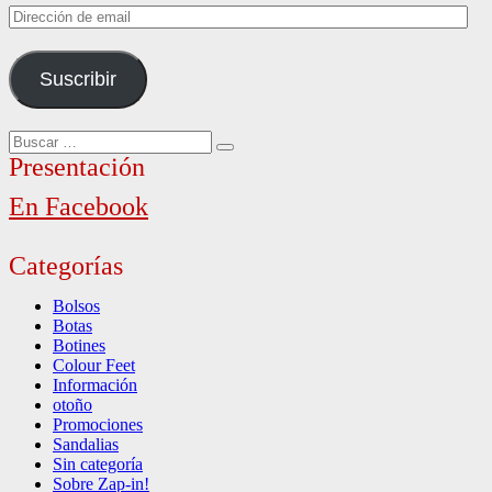
Dirección
de
email
Suscribir
Buscar
Buscar
por:
Presentación
En Facebook
Categorías
Bolsos
Botas
Botines
Colour Feet
Información
otoño
Promociones
Sandalias
Sin categoría
Sobre Zap-in!