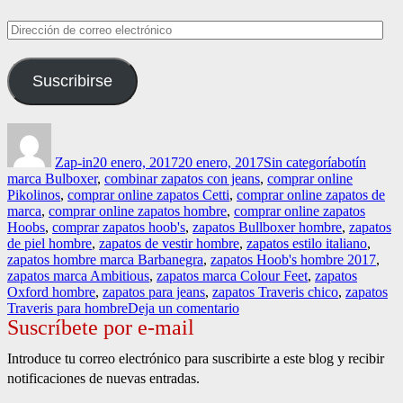
Dirección
de
correo
Suscribirse
electrónico
Autor
Publicado
Categorías
Etiquetas
el
Zap-in
20 enero, 2017
20 enero, 2017
Sin categoría
botín
marca Bulboxer
,
combinar zapatos con jeans
,
comprar online
Pikolinos
,
comprar online zapatos Cetti
,
comprar online zapatos de
marca
,
comprar online zapatos hombre
,
comprar online zapatos
Hoobs
,
comprar zapatos hoob's
,
zapatos Bullboxer hombre
,
zapatos
de piel hombre
,
zapatos de vestir hombre
,
zapatos estilo italiano
,
zapatos hombre marca Barbanegra
,
zapatos Hoob's hombre 2017
,
zapatos marca Ambitious
,
zapatos marca Colour Feet
,
zapatos
Oxford hombre
,
zapatos para jeans
,
zapatos Traveris chico
,
zapatos
en
Traveris para hombre
Deja un comentario
Suscríbete por e-mail
El
mundo
a
Introduce tu correo electrónico para suscribirte a este blog y recibir
tus
notificaciones de nuevas entradas.
pies.