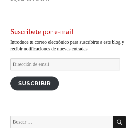
Imac
te
protege
contra
Suscríbete por e-mail
la
lluvia.
Introduce tu correo electrónico para suscribirte a este blog y
recibir notificaciones de nuevas entradas.
Dirección
de
email
SUSCRIBIR
BU
Buscar
por: