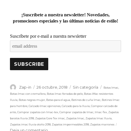
¡Suscríbete a nuestra newsletter! Novedades,
promociones especiales y las últimas noticias de estilo!
Suscríbete por e-mail a nuestra newsletter
Etiquetas
Autor
Publicado
Categorías
Zap-in
26 octubre, 2018
Sin categoría
Botas Imac
,
el
Botas Imac con cremallera
,
Botas Imac forradas de pelo
,
Botas iMac resistentes
lluvia
,
Botas negras mujer
,
Botas para el agua
,
Botines de cuña Imac
,
Botines Imac
para hombre
,
Calzado Imac opiniones
,
Calzado para la lluvia
,
Comprar calzado de
ante
,
Comprar zapatos con Imac-tex
,
Comprar zapatos de Imac
,
Imac-Tex
,
Zapatos
baratos lluvia 2018
,
Zapatos Gore Tex imac
,
Zapatos Imac
,
Zapatos Imac lluvia
,
Zapatos imac lluvia otoño 2018
,
Zapatos impermeables 2018
,
Zapatos marrones
en
Deja un comentario