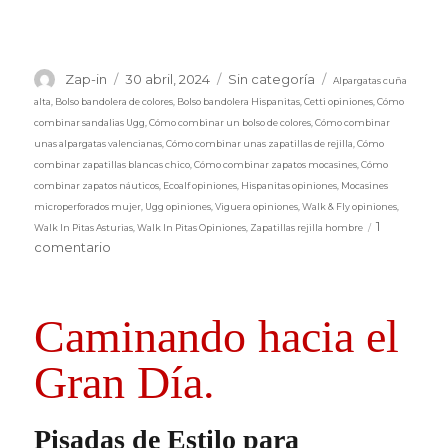
Etiquetas
Autor
Publicado
Categorías
Zap-in
30 abril, 2024
Sin categoría
Alpargatas cuña
el
alta
,
Bolso bandolera de colores
,
Bolso bandolera Hispanitas
,
Cetti opiniones
,
Cómo
combinar sandalias Ugg
,
Cómo combinar un bolso de colores
,
Cómo combinar
unas alpargatas valencianas
,
Cómo combinar unas zapatillas de rejilla
,
Cómo
combinar zapatillas blancas chico
,
Cómo combinar zapatos mocasines
,
Cómo
combinar zapatos náuticos
,
Ecoalf opiniones
,
Hispanitas opiniones
,
Mocasines
microperforados mujer
,
Ugg opiniones
,
Viguera opiniones
,
Walk & Fly opiniones
,
1
Walk In Pitas Asturias
,
Walk In Pitas Opiniones
,
Zapatillas rejilla hombre
en
comentario
Pasos
de
Estilo
Caminando hacia el
Gran Día.
Pisadas de Estilo para