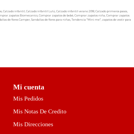
os
,
Calzado infantil
,
Calzado infantil Lulú
,
Calzado infantil verano 2018
,
Calzado primeros pasos
,
mprar zapatos Biomecanics
,
Comprar zapatos de bebé
,
Comprar zapatos niña
,
Comprar zapatos
alias de flores Camper
,
Sandalias de flores para niñas
,
Tendencia "Mini me"
,
zapatos de vestir para
Mi cuenta
Mis Pedidos
Mis Notas De Credito
Mis Direcciones