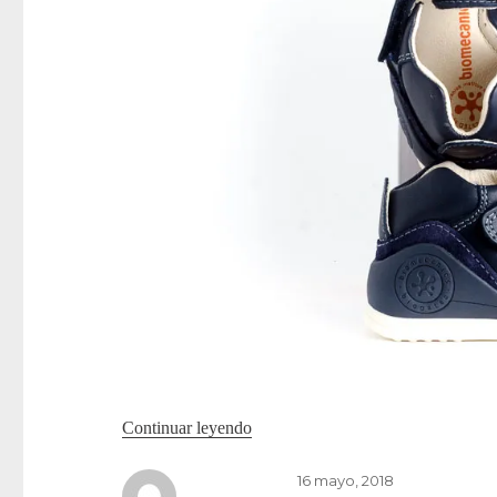
«Calzado infantil en Zap-in!»
Continuar leyendo
Publicado
16 mayo, 2018