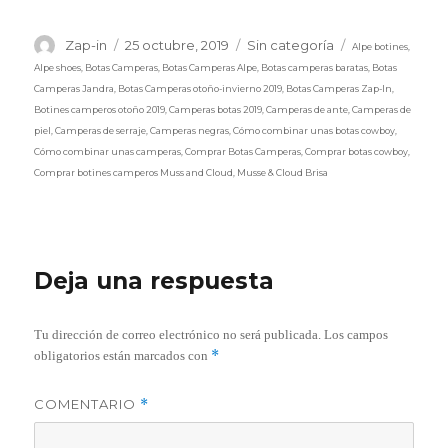
Etiquetas
Autor
Publicado
Categorías
Zap-in
25 octubre, 2019
Sin categoría
Alpe botines
,
el
Alpe shoes
,
Botas Camperas
,
Botas Camperas Alpe
,
Botas camperas baratas
,
Botas
Camperas Jandra
,
Botas Camperas otoño-invierno 2019
,
Botas Camperas Zap-In
,
Botines camperos otoño 2019
,
Camperas botas 2019
,
Camperas de ante
,
Camperas de
piel
,
Camperas de serraje
,
Camperas negras
,
Cómo combinar unas botas cowboy
,
Cómo combinar unas camperas
,
Comprar Botas Camperas
,
Comprar botas cowboy
,
Comprar botines camperos Muss and Cloud
,
Musse & Cloud Brisa
Deja una respuesta
Tu dirección de correo electrónico no será publicada.
Los campos
*
obligatorios están marcados con
COMENTARIO
*